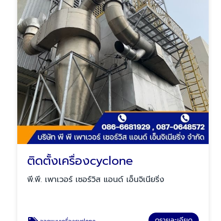
ติดตั้งเครื่องcyclone
พี.พี. เพาเวอร์ เซอร์วิส แอนด์ เอ็นจิเนียริ่ง
ดูรายละเอียด