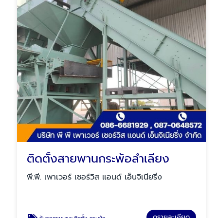
ติดตั้งสายพานกระพ้อลำเลียง
พี.พี. เพาเวอร์ เซอร์วิส แอนด์ เอ็นจิเนียริ่ง
ดูรายละเอียด