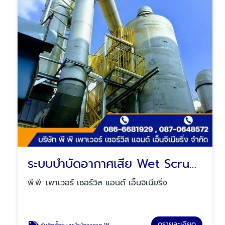
ระบบบำบัดอากาศเสีย Wet Scrubber
พี.พี. เพาเวอร์ เซอร์วิส แอนด์ เอ็นจิเนียริ่ง
ดูรายละเอียด