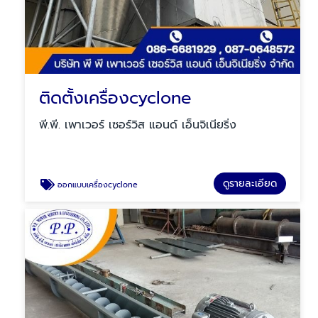
ติดตั้งเครื่องcyclone
พี.พี. เพาเวอร์ เซอร์วิส แอนด์ เอ็นจิเนียริ่ง
ดูรายละเอียด
ออกแบบเครื่องcyclone