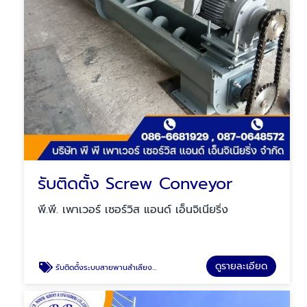
รับติดตั้ง Screw Conveyor
พี.พี. เพาเวอร์ เซอร์วิส แอนด์ เอ็นจิเนียริ่ง
ดูรายละเอียด
รับติดตั้งระบบสายพานลำเลียง (Screw conveyor)