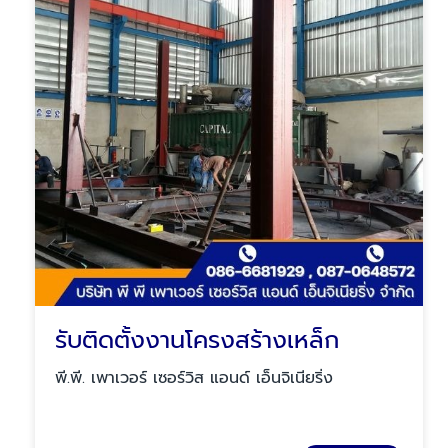
รับติดตั้งงานโครงสร้างเหล็ก
พี.พี. เพาเวอร์ เซอร์วิส แอนด์ เอ็นจิเนียริ่ง